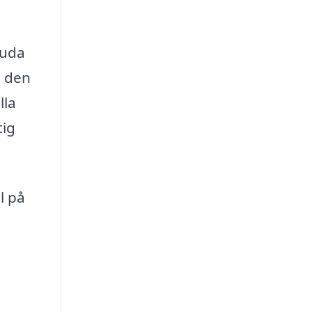
juda
h den
lla
tig
l på