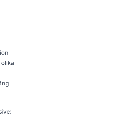
tion
 olika
gång
sive: