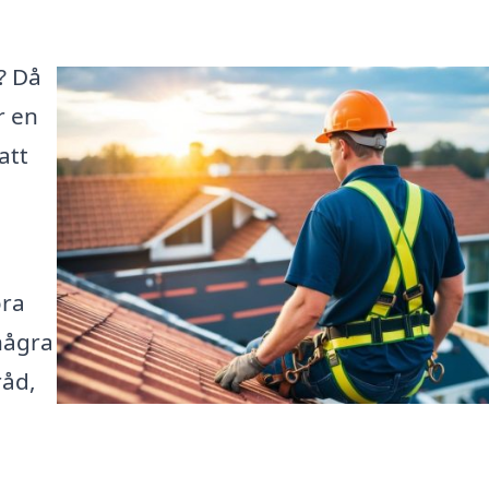
? Då
r en
att
öra
 några
råd,