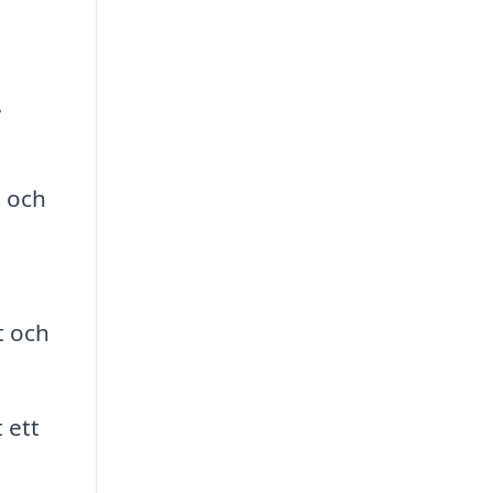
,
t och
t och
 ett