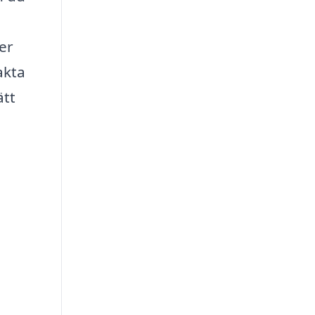
er
akta
ätt