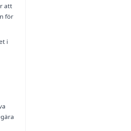
r att
n för
t i
va
egära