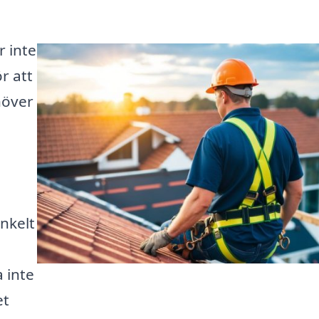
r inte
r att
höver
enkelt
 inte
et