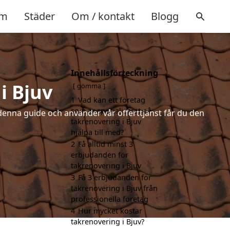
m
Städer
Om / kontakt
Blogg
Innehållsförteckning
i Bjuv
gömma
1
Vad kan ett företag
som är specialiserat på
denna guide och använder vår offerttjänst får du den
takrenovering i Bjuv
hjälpa till med?
2
Få alltid minst 3
erbjudanden för
takrenovering i Bjuv
3
Få 3 erbjudanden för
takrenovering i Bjuv från
professionella företag
4
Hur mycket kostar
takrenovering i Bjuv?