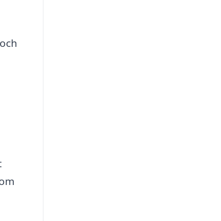
 och
t
som