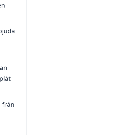
en
bjuda
kan
plåt
 från