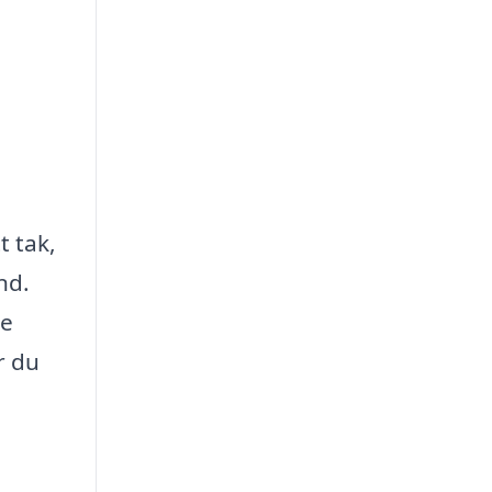
t tak,
nd.
de
r du