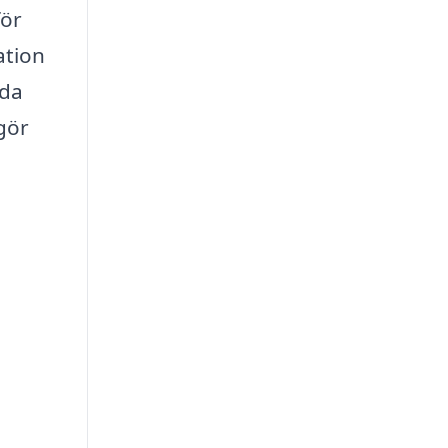
för
ation
nda
gör