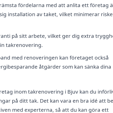
rämsta fördelarna med att anlita ett företag ä
 installation av taket, vilket minimerar riske
ti på sitt arbete, vilket ger dig extra trygghe
din takrenovering.
and med renoveringen kan företaget också
nergibesparande åtgärder som kan sänka dina
öretag inom takrenovering i Bjuv kan du införli
ngar på ditt tak. Det kan vara en bra idé att b
ativen med experterna, så att du kan göra ett