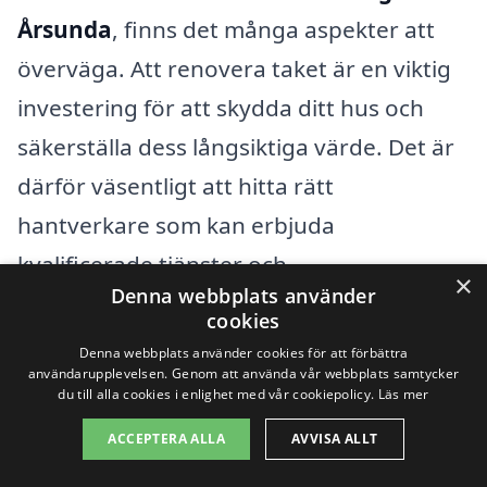
Årsunda
, finns det många aspekter att
överväga. Att renovera taket är en viktig
investering för att skydda ditt hus och
säkerställa dess långsiktiga värde. Det är
därför väsentligt att hitta rätt
hantverkare som kan erbjuda
kvalificerade tjänster och
×
Denna webbplats använder
konkurrenskraftiga priser. Genom vår
cookies
plattform kan du enkelt få hjälp att hitta
Denna webbplats använder cookies för att förbättra
användarupplevelsen. Genom att använda vår webbplats samtycker
pålitliga företag som specialiserar sig på
du till alla cookies i enlighet med vår cookiepolicy.
Läs mer
takrenovering i ditt område, inklusive i
ACCEPTERA ALLA
AVVISA ALLT
närliggande städer.