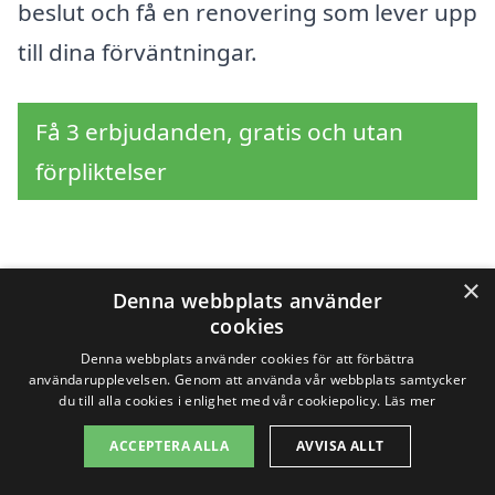
beslut och få en renovering som lever upp
till dina förväntningar.
Få 3 erbjudanden, gratis och utan
förpliktelser
Sök efter en
×
Denna webbplats använder
cookies
professionell för
Denna webbplats använder cookies för att förbättra
användarupplevelsen. Genom att använda vår webbplats samtycker
takrenovering i andra
du till alla cookies i enlighet med vår cookiepolicy.
Läs mer
städer nära Ockelbo
ACCEPTERA ALLA
AVVISA ALLT