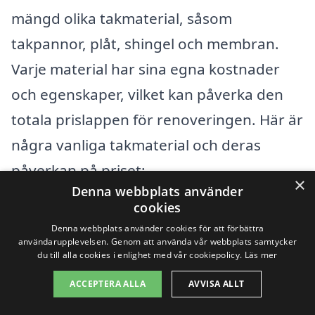
mängd olika takmaterial, såsom
takpannor, plåt, shingel och membran.
Varje material har sina egna kostnader
och egenskaper, vilket kan påverka den
totala prislappen för renoveringen. Här är
några vanliga takmaterial och deras
påverkan på priset:
×
Denna webbplats använder
cookies
Takpannor:
Hållbara och estetiskt
Denna webbplats använder cookies för att förbättra
tilltalande, men kräver mer
användarupplevelsen. Genom att använda vår webbplats samtycker
du till alla cookies i enlighet med vår cookiepolicy.
Läs mer
arbetskraft för installation.
ACCEPTERA ALLA
AVVISA ALLT
Plåttak:
Lätta och långvariga, men