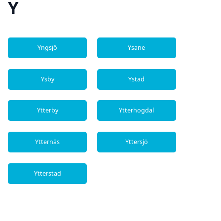
Y
Yngsjö
Ysane
Ysby
Ystad
Ytterby
Ytterhogdal
Ytternäs
Yttersjö
Ytterstad