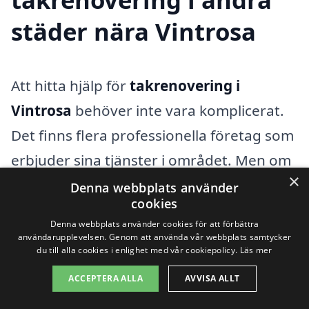
städer nära Vintrosa
Att hitta hjälp för
takrenovering i
Vintrosa
behöver inte vara komplicerat.
Det finns flera professionella företag som
erbjuder sina tjänster i området. Men om
×
du vill ha fler alternativ kan det vara värt
Denna webbplats använder
cookies
att också undersöka tjänster i
Denna webbplats använder cookies för att förbättra
angränsande städer. Här är några platser
användarupplevelsen. Genom att använda vår webbplats samtycker
du till alla cookies i enlighet med vår cookiepolicy.
Läs mer
nära Vintrosa där du kan hitta
ACCEPTERA ALLA
AVVISA ALLT
kvalificerade takläggare: