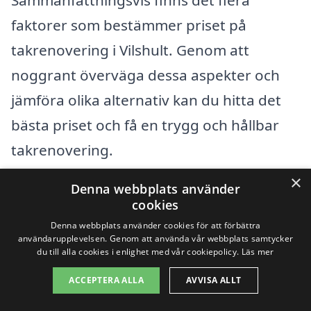
faktorer som bestämmer priset på
takrenovering i Vilshult. Genom att
noggrant överväga dessa aspekter och
jämföra olika alternativ kan du hitta det
bästa priset och få en trygg och hållbar
takrenovering.
×
Denna webbplats använder
Få 3 erbjudanden, gratis och utan
cookies
förpliktelser
Denna webbplats använder cookies för att förbättra
användarupplevelsen. Genom att använda vår webbplats samtycker
du till alla cookies i enlighet med vår cookiepolicy.
Läs mer
ACCEPTERA ALLA
AVVISA ALLT
Sök efter en