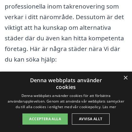
professionella inom takrenovering som
verkar i ditt närområde. Dessutom är det
viktigt att ha kunskap om alternativa
städer där du även kan hitta kompetenta
företag. Här är några städer nära Vi där
du kan söka hjälp:
×
Sundsvall
Denna webbplats använder
cookies
Timrå
Denna webbplats använder cookies för att förbättra
användarupplevelsen. Genom att använda vår webbplats samtycker
Kramfors
du till alla cookies i enlighet med vår cookiepolicy.
Läs mer
ACCEPTERA ALLA
AVVISA ALLT
Härnösand