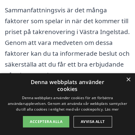
Sammanfattningsvis är det många
faktorer som spelar in när det kommer till
priset på takrenovering i Västra Ingelstad.
Genom att vara medveten om dessa
faktorer kan du ta informerade beslut och
säkerställa att du får ett bra erbjudande
på takrenovering.
×
Denna webbplats använder
cookies
Få 3 erbjudanden, gratis och utan
Denna webbplats använder cookies för att förbättra
användarupplevelsen. Genom att använda vår webbplats samtycker
förpliktelser
du till alla cookies i enlighet med vår cookiepolicy.
Läs mer
ACCEPTERA ALLA
AVVISA ALLT