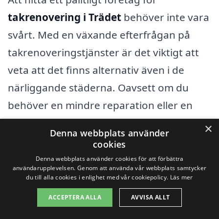
takrenovering i Trädet
behöver inte vara
svårt. Med en växande efterfrågan på
takrenoveringstjänster är det viktigt att
veta att det finns alternativ även i de
närliggande städerna. Oavsett om du
behöver en mindre reparation eller en
fullständig takrenovering, kan du enkelt
×
Denna webbplats använder
hitta hjälp genom att utforska de lokala
cookies
alternativen.
Denna webbplats använder cookies för att förbättra
användarupplevelsen. Genom att använda vår webbplats samtycker
du till alla cookies i enlighet med vår cookiepolicy.
Läs mer
Det finns flera städer i närheten av Trädet
ACCEPTERA ALLA
AVVISA ALLT
där du kan hitta professionella takläggare