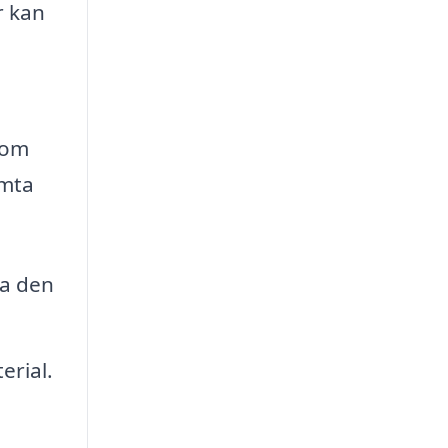
r kan
som
ämta
ja den
erial.