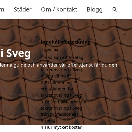
m
Städer
Om / kontakt
Blogg
Innehållsförteckning
i Sveg
gömma
1
Vad kan ett företag
som är specialiserat på
denna guide och använder vår offerttjänst får du den
takrenovering i Sveg
hjälpa till med?
2
Få alltid minst 3
erbjudanden för
takrenovering i Sveg
3
Få 3 erbjudanden för
takrenovering i Sveg
från professionella
företag
4
Hur mycket kostar