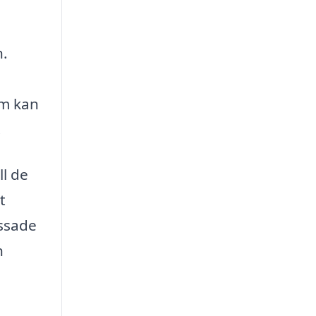
n.
om kan
.
ll de
t
assade
n