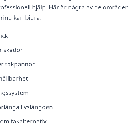
 professionell hjälp. Här är några av de område
ring kan bidra:
ick
er skador
er takpannor
hållbarhet
ingssystem
förlänga livslängden
 om takalternativ