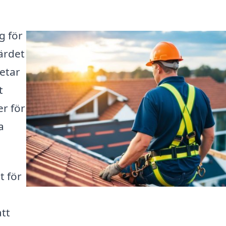
g för
värdet
letar
t
er för
a
t för
tt