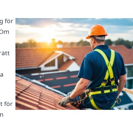
g för
. Om
rätt
ta
t för
ån