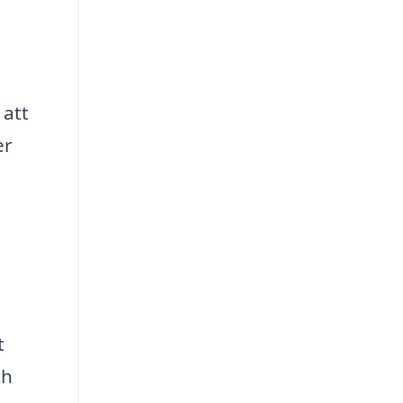
 att
er
n
t
ch