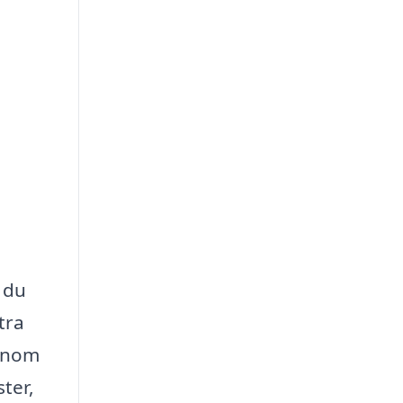
t du
tra
Genom
ter,