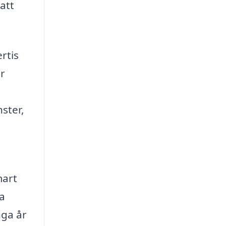
att
ertis
ar
ster,
mart
la
nga år