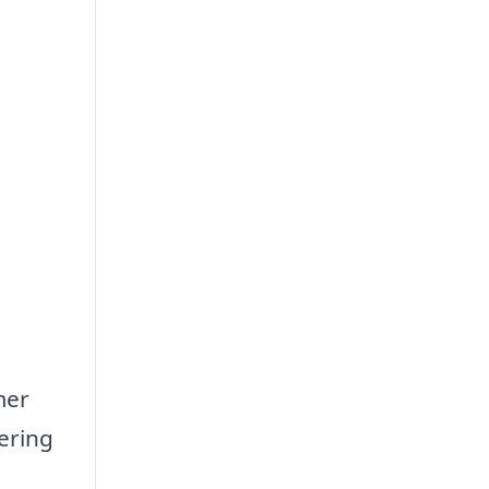
mer
ering