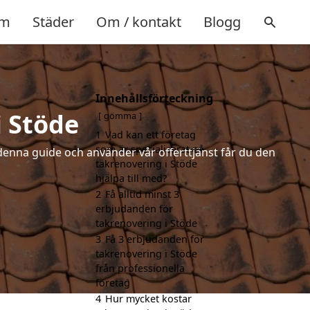
m
Städer
Om / kontakt
Blogg
Innehållsförteckning
i Stöde
gömma
1
Vad kan ett företag
som är specialiserat på
denna guide och använder vår offerttjänst får du den
takrenovering i Stöde
hjälpa till med?
2
Få alltid minst 3
erbjudanden för
takrenovering i Stöde
3
Få 3 erbjudanden för
takrenovering i Stöde
från professionella
företag
4
Hur mycket kostar