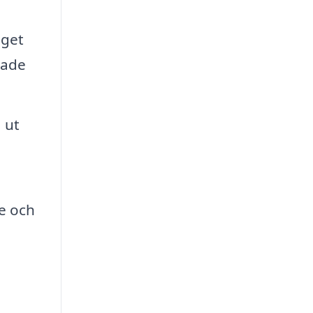
aget
dade
 ut
e och