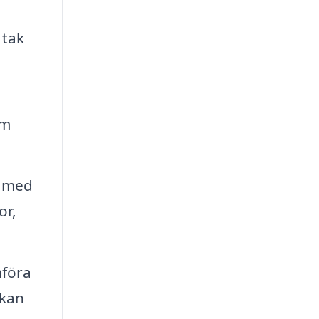
 tak
om
t med
or,
mföra
 kan