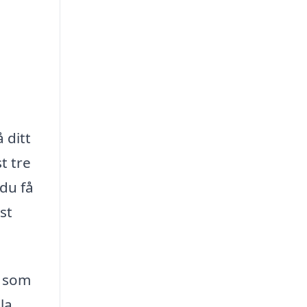
 ditt
t tre
du få
st
d som
la