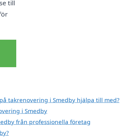
 till
för
 på takrenovering i Smedby hjälpa till med?
novering i Smedby
edby från professionella företag
by?