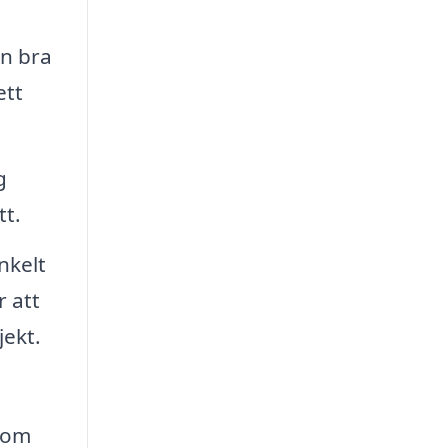
en bra
ett
g
tt.
nkelt
r att
jekt.
enom