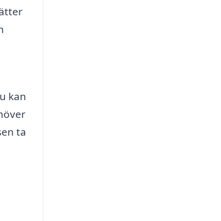
ätter
n
du kan
ehöver
sen ta