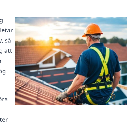
ng
letar
, så
g att
n
hög
öra
ter