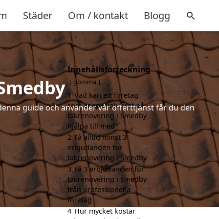
m
Städer
Om / kontakt
Blogg
Innehållsförteckning
i Smedby
gömma
1
Vad kan ett företag
som är specialiserat på
denna guide och använder vår offerttjänst får du den
takrenovering i Smedby
hjälpa till med?
2
Få alltid minst 3
erbjudanden för
takrenovering i Smedby
3
Få 3 erbjudanden för
takrenovering i Smedby
från professionella
företag
4
Hur mycket kostar