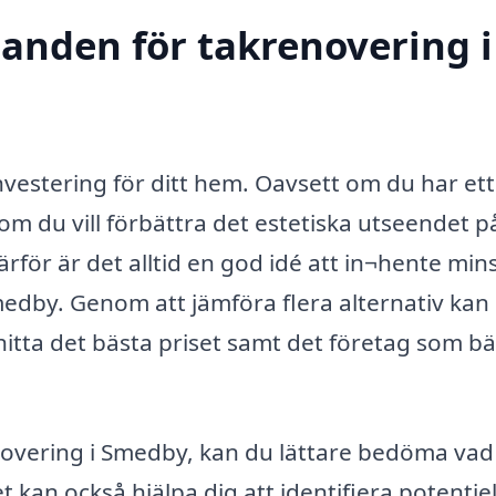
danden för takrenovering i
investering för ditt hem. Oavsett om du har ett
m du vill förbättra det estetiska utseendet på
ärför är det alltid en god idé att in¬hente mins
edby. Genom att jämföra flera alternativ kan 
itta det bästa priset samt det företag som bä
novering i Smedby, kan du lättare bedöma va
 kan också hjälpa dig att identifiera potentiel