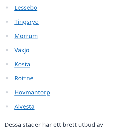
Lessebo
Tingsryd
Mörrum
Växjö
Kosta
Rottne
Hovmantorp
Alvesta
Dessa städer har ett brett utbud av