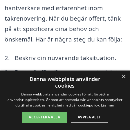
hantverkare med erfarenhet inom
takrenovering. När du begär offert, tänk
på att specificera dina behov och
önskemål. Här är några steg du kan följa:
Beskriv din nuvarande taksituation.
Redogör för vilken typ av material du
×
Denna webbplats använder
önskar.
cookies
Denna webbplats använder cookies för att förbättra
Ange budget och tidsramar för
användarupplevelsen. Genom att använda vår webbplats samtycker
du till alla cookies i enlighet med vår cookiepolicy.
Läs mer
projektet.
ACCEPTERA ALLA
AVVISA ALLT
Välj några företag för att begära