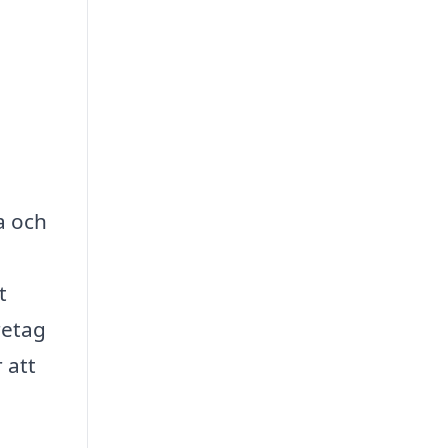
a och
t
retag
 att