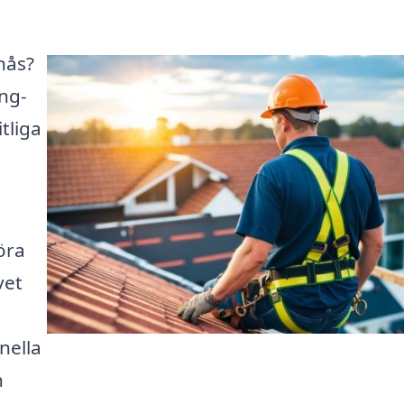
nås?
ng-
itliga
öra
vet
nella
n