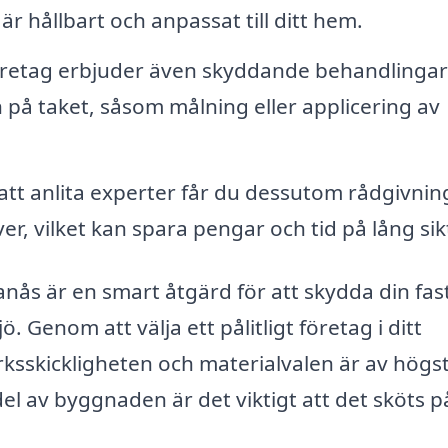
 är hållbart och anpassat till ditt hem.
etag erbjuder även skyddande behandlinga
en på taket, såsom målning eller applicering av
t anlita experter får du dessutom rådgivni
r, vilket kan spara pengar och tid på lång sik
anås är en smart åtgärd för att skydda din fas
 Genom att välja ett pålitligt företag i ditt
ksskickligheten och materialvalen är av högs
del av byggnaden är det viktigt att det sköts p