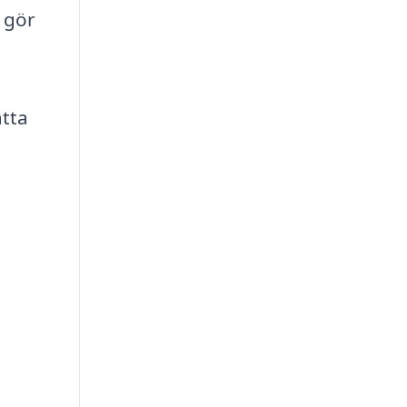
u gör
a
atta