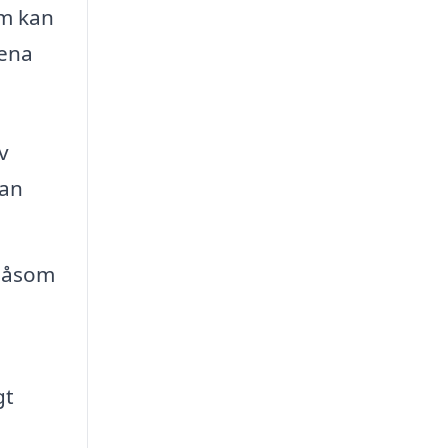
om kan
dena
v
kan
 såsom
gt