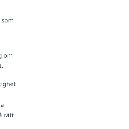
r som
ng om
t.
tighet
ta
å rätt