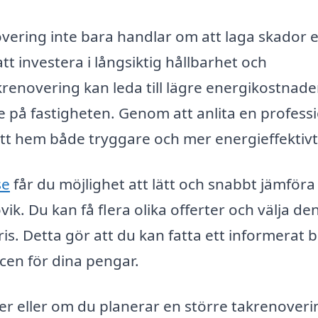
overing inte bara handlar om att laga skador e
t investera i långsiktig hållbarhet och
akrenovering kan leda till lägre energikostnade
 på fastigheten. Genom att anlita en professi
itt hem både tryggare och mer energieffektivt
se
får du möjlighet att lätt och snabbt jämföra 
ik. Du kan få flera olika offerter och välja d
is. Detta gör att du kan fatta ett informerat b
icen för dina pengar.
r eller om du planerar en större takrenoveri