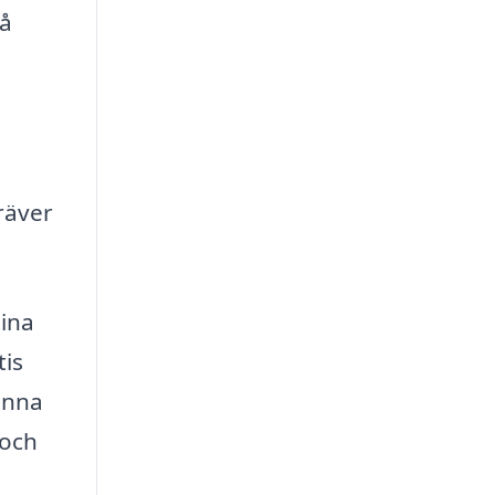
på
räver
dina
tis
enna
 och