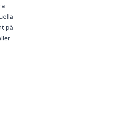
ra
uella
at på
ller