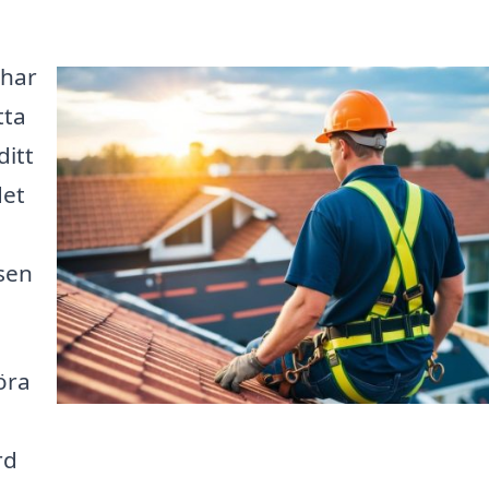
 har
tta
ditt
det
ssen
öra
rd