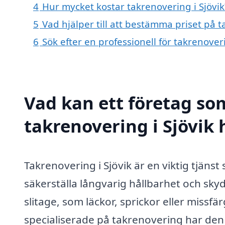
4
Hur mycket kostar takrenovering i Sjövik
5
Vad hjälper till att bestämma priset på t
6
Sök efter en professionell för takrenover
Vad kan ett företag som
takrenovering i Sjövik 
Takrenovering i Sjövik är en viktig tjäns
säkerställa långvarig hållbarhet och skyd
slitage, som läckor, sprickor eller missfä
specialiserade på takrenovering har d