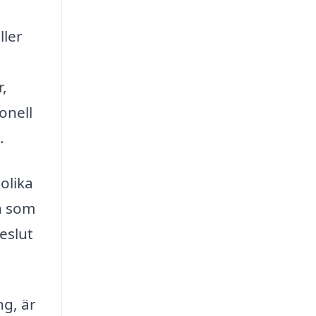
ller
r,
onell
.
olika
en som
eslut
ng, är