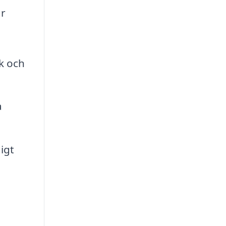
är
k och
a
igt