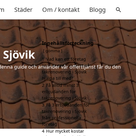
m
Städer
Om / kontakt
Blogg
Innehållsförteckning
 Sjövik
gömma
1
Vad kan ett företag
som är specialiserat på
denna guide och använder vår offerttjänst får du den
takrenovering i Sjövik
hjälpa till med?
2
Få alltid minst 3
erbjudanden för
takrenovering i Sjövik
3
Få 3 erbjudanden för
takrenovering i Sjövik
från professionella
företag
4
Hur mycket kostar