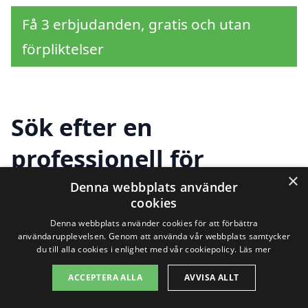
Få 3 erbjudanden, gratis och utan
förpliktelser
Sök efter en
professionell för
×
takrenovering i andra
Denna webbplats använder
cookies
städer nära Seskarö
Denna webbplats använder cookies för att förbättra
användarupplevelsen. Genom att använda vår webbplats samtycker
du till alla cookies i enlighet med vår cookiepolicy.
Läs mer
Om du behöver hjälp med takrenovering i
ACCEPTERA ALLA
AVVISA ALLT
Seskarö har du tur, eftersom det finns