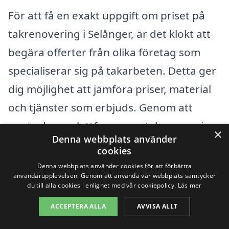
För att få en exakt uppgift om priset på
takrenovering i Selånger, är det klokt att
begära offerter från olika företag som
specialiserar sig på takarbeten. Detta ger
dig möjlighet att jämföra priser, material
och tjänster som erbjuds. Genom att
använda en plattform som takrenovering-
×
Denna webbplats använder
pris.se kan du enkelt få kontakt med
cookies
lokala takläggare som kan ge dig en
Denna webbplats använder cookies för att förbättra
användarupplevelsen. Genom att använda vår webbplats samtycker
prisuppskattning baserad på dina
du till alla cookies i enlighet med vår cookiepolicy.
Läs mer
specifika behov.
ACCEPTERA ALLA
AVVISA ALLT