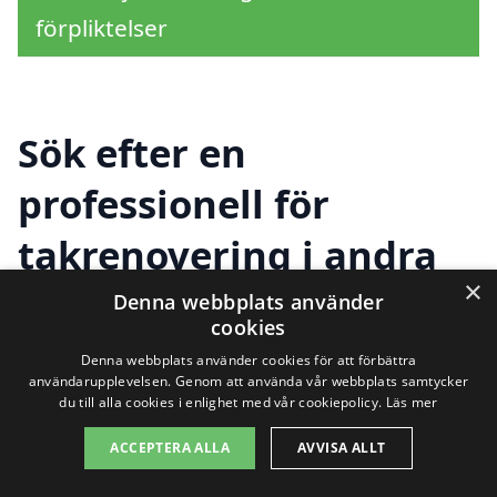
förpliktelser
Sök efter en
professionell för
takrenovering i andra
×
städer nära Saxdalen
Denna webbplats använder
cookies
Denna webbplats använder cookies för att förbättra
användarupplevelsen. Genom att använda vår webbplats samtycker
Att hitta rätt företag för
takrenovering i
du till alla cookies i enlighet med vår cookiepolicy.
Läs mer
Saxdalen
är viktigt för att säkerställa att
ACCEPTERA ALLA
AVVISA ALLT
ditt tak är i bästa skick. Om du letar efter