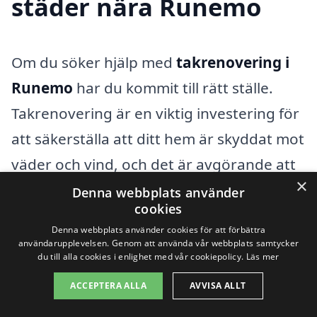
städer nära Runemo
Om du söker hjälp med
takrenovering i
Runemo
har du kommit till rätt ställe.
Takrenovering är en viktig investering för
att säkerställa att ditt hem är skyddat mot
väder och vind, och det är avgörande att
×
välja rätt professionell som kan
Denna webbplats använder
cookies
genomföra arbetet på ett kvalitativt sätt.
Denna webbplats använder cookies för att förbättra
På takrenovering-pris.se kan du enkelt
användarupplevelsen. Genom att använda vår webbplats samtycker
du till alla cookies i enlighet med vår cookiepolicy.
Läs mer
hitta företag i ditt närområde som är
ACCEPTERA ALLA
AVVISA ALLT
specialiserade på takrenovering och som