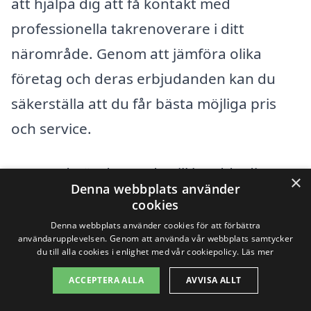
att hjälpa dig att få kontakt med
professionella takrenoverare i ditt
närområde. Genom att jämföra olika
företag och deras erbjudanden kan du
säkerställa att du får bästa möjliga pris
och service.
Men vad gör du om du vill bredda dina
×
Denna webbplats använder
sökningar? Rosenlund ligger i en region
cookies
med flera närliggande städer där du
Denna webbplats använder cookies för att förbättra
användarupplevelsen. Genom att använda vår webbplats samtycker
också kan hitta kompetenta
du till alla cookies i enlighet med vår cookiepolicy.
Läs mer
entreprenörer för takrenovering. Här är
ACCEPTERA ALLA
AVVISA ALLT
några exempel på städer där du kan söka