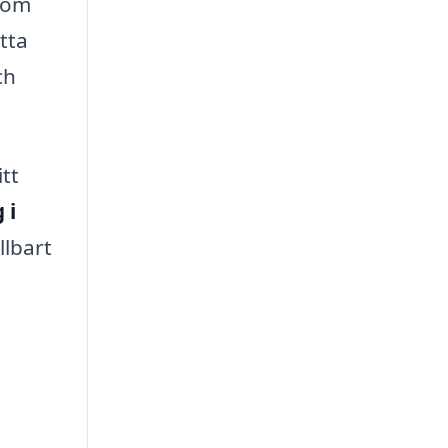
enom
atta
ch
tt
 i
llbart