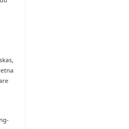
 du
skas,
vetna
are
ing-