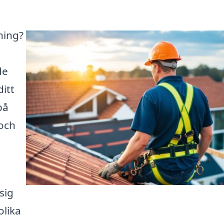
ning?
de
itt
på
 och
sig
olika