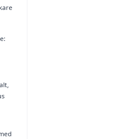
rkare
e:
alt,
us
 med