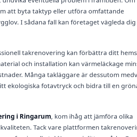
r att undvika eventuella problem i framtiden. Om
om att byta taktyp eller utföra omfattande
gglov. I sådana fall kan företaget vägleda dig
ssionell takrenovering kan förbättra ditt hems
material och installation kan värmeläckage min
rgikostnader. Många takläggare är dessutom med
t ekologiska fotavtryck och bidra till en grön
ring i Ringarum
, kom ihåg att jämföra olika
ch kvaliteten. Tack vare plattformen takrenover