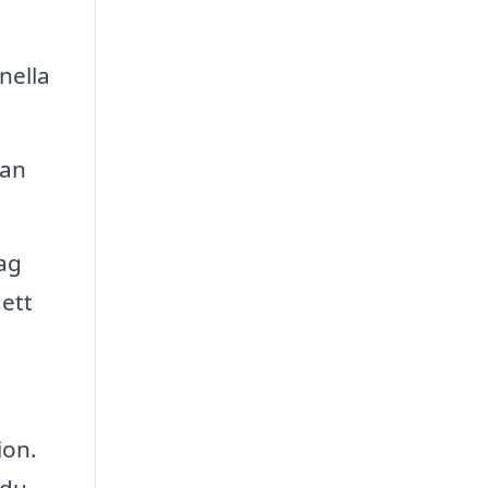
nella
kan
tag
 ett
ion.