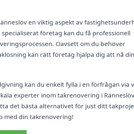
änneslöv en viktig aspekt av fastighetsunderh
 specialiserat företag kan du få professionell
overingsprocessen. Oavsett om du behöver
aklösning kan rätt företag hjälpa dig att nå di
givning kan du enkelt fylla i en förfrågan via 
kala experter inom takrenovering i Ränneslö
tta det bästa alternativet för just ditt takproje
älp med din takrenovering!