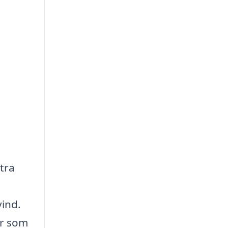
tra
vind.
er som