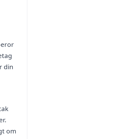
beror
retag
r din
tak
er.
igt om