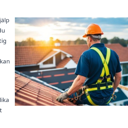
jälp
du
tig
 kan
lika
t
n