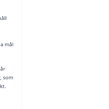
åll
na mål
vår
v, som
kt.