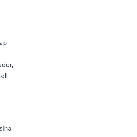
kap
ador,
ell
sina