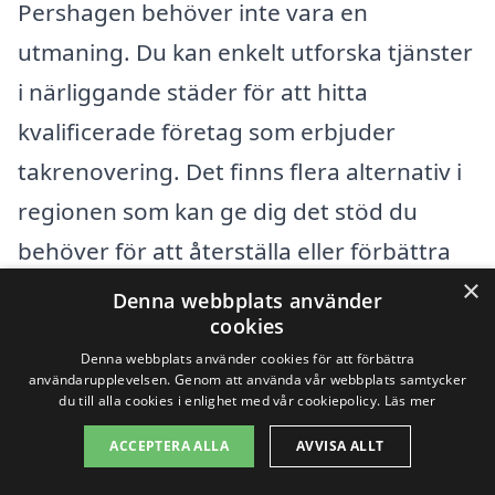
Pershagen behöver inte vara en
utmaning. Du kan enkelt utforska tjänster
i närliggande städer för att hitta
kvalificerade företag som erbjuder
takrenovering. Det finns flera alternativ i
regionen som kan ge dig det stöd du
behöver för att återställa eller förbättra
×
ditt tak. Genom att få offerter från olika
Denna webbplats använder
cookies
aktörer kan du jämföra priser och
Denna webbplats använder cookies för att förbättra
kvaliteter, vilket gör det enklare att fatta
användarupplevelsen. Genom att använda vår webbplats samtycker
du till alla cookies i enlighet med vår cookiepolicy.
Läs mer
rätt beslut.
ACCEPTERA ALLA
AVVISA ALLT
Några av de närliggande städerna där du