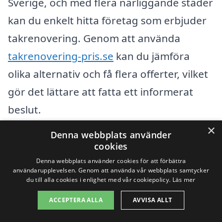
Sverige, och med flera närliggande städer
kan du enkelt hitta företag som erbjuder
takrenovering. Genom att använda
takrenovering-pris.se
kan du jämföra
olika alternativ och få flera offerter, vilket
gör det lättare att fatta ett informerat
beslut.
×
Denna webbplats använder
Några av de städer som ligger i närheten
cookies
av Moholm och som har företag
Denna webbplats använder cookies för att förbättra
användarupplevelsen. Genom att använda vår webbplats samtycker
specialiserade på takrenovering
du till alla cookies i enlighet med vår cookiepolicy.
Läs mer
inkluderar:
ACCEPTERA ALLA
AVVISA ALLT