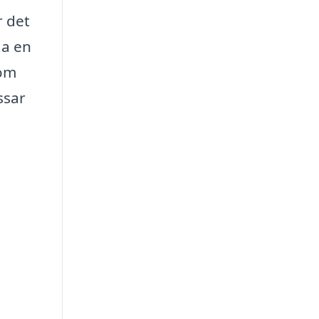
r det
da en
nom
ssar