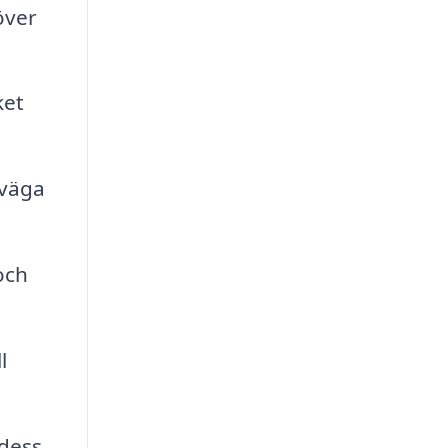
över
ket
rväga
och
l
 dess