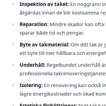
Inspektion av taket:
En noggrann in
åtgärdas innan de blir kostsamma re
Reparation:
Mindre skador kan ofta l
sparar både tid och pengar.
Byte av takmaterial:
Om ditt tak är 
ett byte till mer hållbara och energief
Underhåll:
Regelbundet underhåll är 
professionella takrenoveringstjänste
Isolering:
En renovering kan också inkl
lägre energikostnader och ökad kom
Estetiska förbättringar:
Nytt tak ka