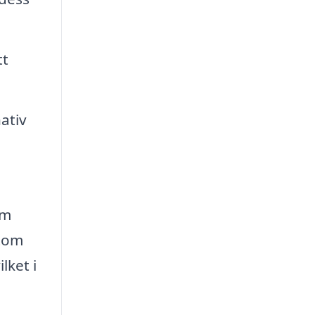
tt
ativ
em
utom
lket i