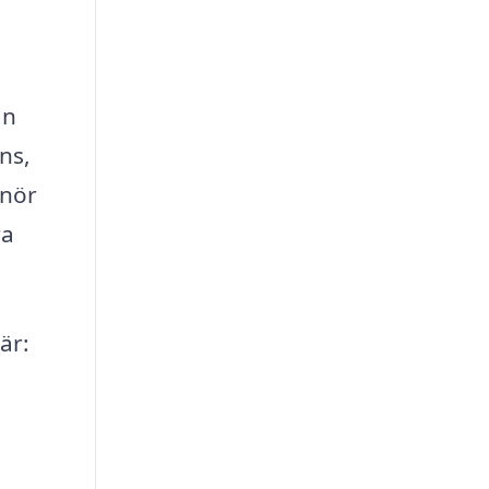
ån
ns,
enör
ra
är: