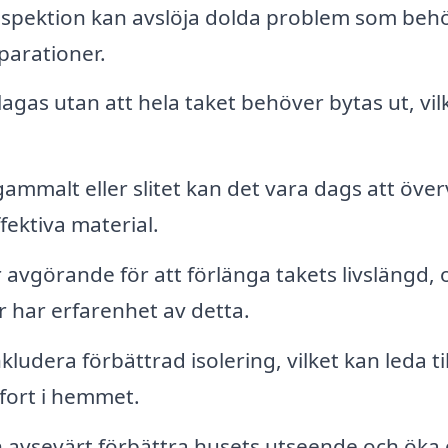
spektion kan avslöja dolda problem som beh
parationer.
agas utan att hela taket behöver bytas ut, vil
gammalt eller slitet kan det vara dags att öve
fektiva material.
avgörande för att förlänga takets livslängd, 
r har erfarenhet av detta.
udera förbättrad isolering, vilket kan leda til
fort i hemmet.
n avsevärt förbättra husets utseende och öka