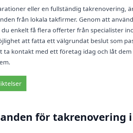
tioner eller en fullständig takrenovering, ä
udanden från lokala takfirmer. Genom att använ
u enkelt få flera offerter från specialister i
jlighet att fatta ett välgrundat beslut som pa
t ta kontakt med ett företag idag och låt dem
hem.
iktelser
danden för takrenovering i