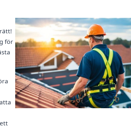
ätt!
g för
ästa
öra
fatta
ett