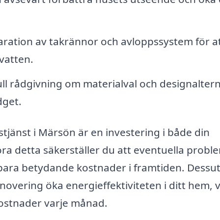
paration av takrännor och avloppssystem för a
nvatten.
l rådgivning om materialval och designaltern
dget.
stjänst i Märsön är en investering i både din
ra detta säkerställer du att eventuella probl
 spara betydande kostnader i framtiden. Dess
overing öka energieffektiviteten i ditt hem, vi
kostnader varje månad.