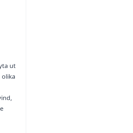
yta ut
 olika
vind,
te