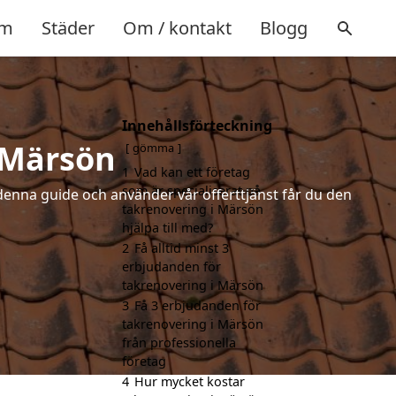
m
Städer
Om / kontakt
Blogg
Innehållsförteckning
 Märsön
gömma
1
Vad kan ett företag
som är specialiserat på
denna guide och använder vår offerttjänst får du den
takrenovering i Märsön
hjälpa till med?
2
Få alltid minst 3
erbjudanden för
takrenovering i Märsön
3
Få 3 erbjudanden för
takrenovering i Märsön
från professionella
företag
4
Hur mycket kostar