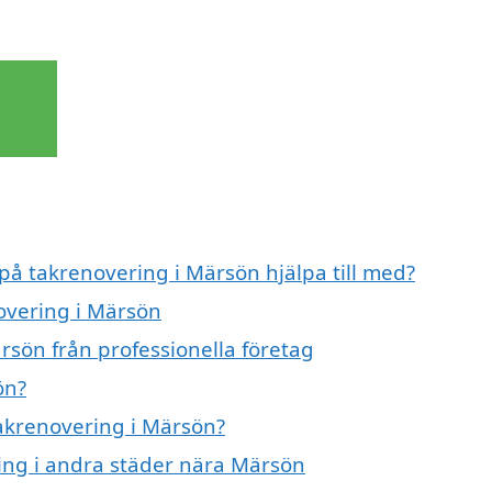
 på takrenovering i Märsön hjälpa till med?
novering i Märsön
rsön från professionella företag
ön?
takrenovering i Märsön?
ring i andra städer nära Märsön