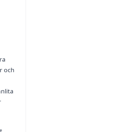
ra
r och
nlita
r
t