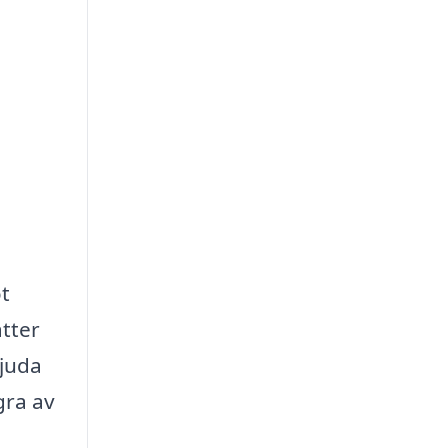
t
ätter
bjuda
gra av