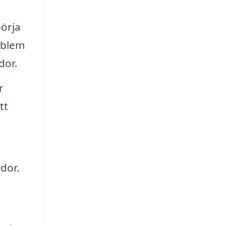
börja
oblem
dor.
r
tt
dor.