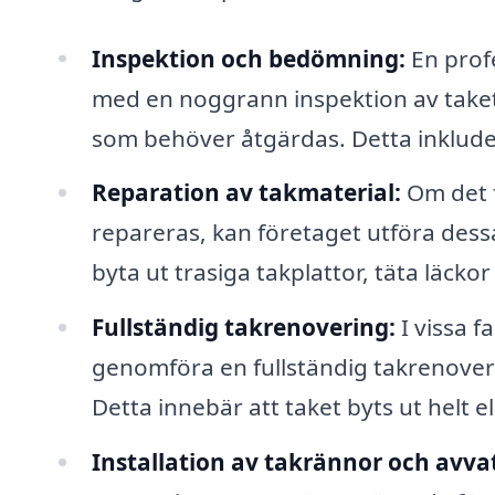
Inspektion och bedömning:
En profe
med en noggrann inspektion av taket 
som behöver åtgärdas. Detta inkludera
Reparation av takmaterial:
Om det f
repareras, kan företaget utföra dessa
byta ut trasiga takplattor, täta läcko
Fullständig takrenovering:
I vissa f
genomföra en fullständig takrenoverin
Detta innebär att taket byts ut helt e
Installation av takrännor och avva