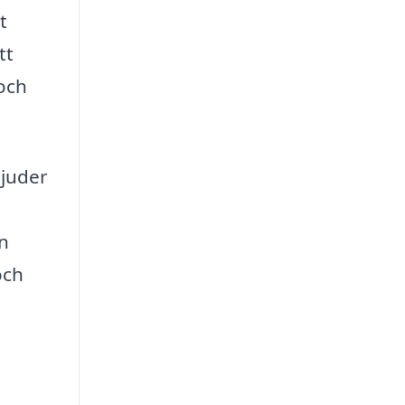
t
tt
 och
bjuder
en
och