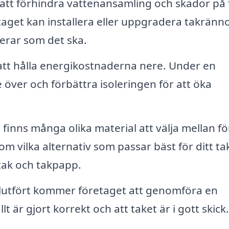
att förhindra vattenansamling och skador på 
get kan installera eller uppgradera takränn
ngerar som det ska.
r att hålla energikostnaderna nere. Under en
över och förbättra isoleringen för att öka
finns många olika material att välja mellan fö
m vilka alternativ som passar bäst för ditt ta
ttak och takpapp.
 slutfört kommer företaget att genomföra en
llt är gjort korrekt och att taket är i gott skick.