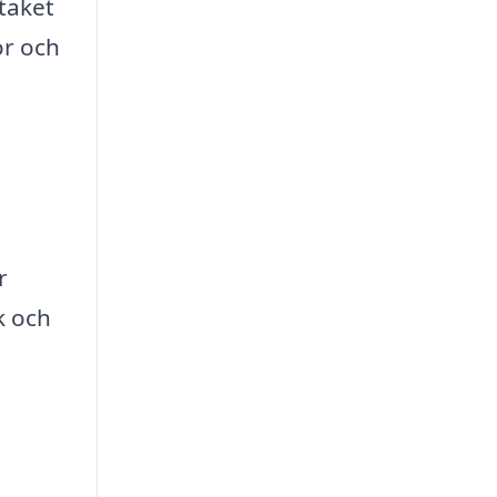
taket
or och
r
k och