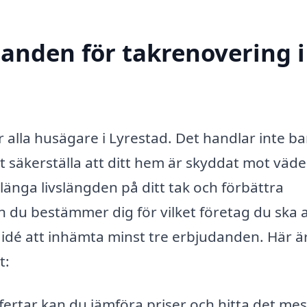
danden för takrenovering i
ör alla husägare i Lyrestad. Det handlar inte ba
t säkerställa att ditt hem är skyddat mot väde
länga livslängden på ditt tak och förbättra
n du bestämmer dig för vilket företag du ska a
a idé att inhämta minst tre erbjudanden. Här ä
t:
fertar kan du jämföra priser och hitta det mes