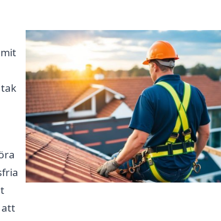
mmit
 tak
öra
fria
t
 att