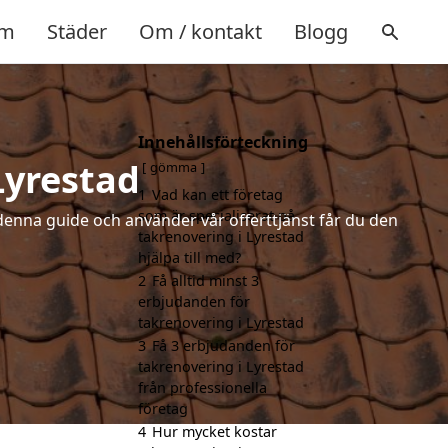
m
Städer
Om / kontakt
Blogg
Innehållsförteckning
Lyrestad
gömma
1
Vad kan ett företag
som är specialiserat på
denna guide och använder vår offerttjänst får du den
takrenovering i Lyrestad
hjälpa till med?
2
Få alltid minst 3
erbjudanden för
takrenovering i Lyrestad
3
Få 3 erbjudanden för
takrenovering i Lyrestad
från professionella
företag
4
Hur mycket kostar