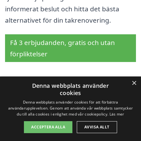
informerat beslut och hitta det bästa
alternativet för din takrenovering.
Få 3 erbjudanden, gratis och utan
förpliktelser
×
Denna webbplats använder
Sök efter en
cookies
professionell för
Denna webbplats använder cookies för att förbättra
användarupplevelsen. Genom att använda vår webbplats samtycker
takrenovering i andra
du till alla cookies i enlighet med vår cookiepolicy.
Läs mer
ACCEPTERA ALLA
AVVISA ALLT
städer nära