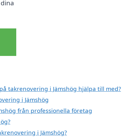
 dina
 på takrenovering i Jämshög hjälpa till med?
novering i Jämshög
mshög från professionella företag
hög?
takrenovering i Jämshög?