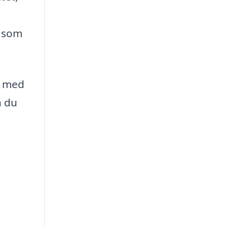
g som
t med
n du