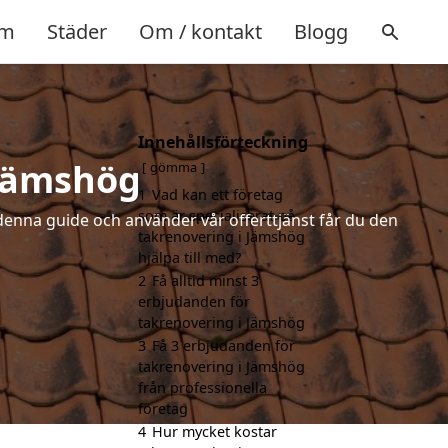
m
Städer
Om / kontakt
Blogg
Innehållsförteckning
 Jämshög
gömma
1
Vad kan ett företag
som är specialiserat på
denna guide och använder vår offerttjänst får du den
takrenovering i Jämshög
hjälpa till med?
2
Få alltid minst 3
erbjudanden för
takrenovering i Jämshög
3
Få 3 erbjudanden för
takrenovering i Jämshög
från professionella
företag
4
Hur mycket kostar