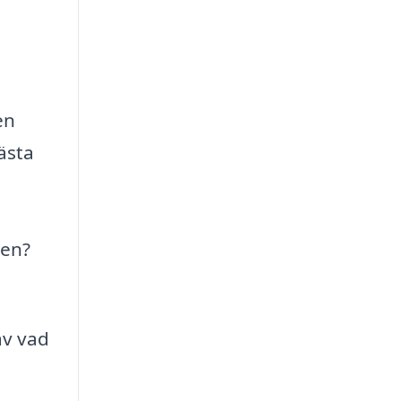
en
ästa
den?
av vad