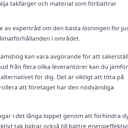
älja takfärger och material som förbättrar
 av expertråd om den bästa lösningen för just
limatförhållanden i området.
i Jämshög kan vara avgörande för att säkerstäl
bud från flera olika leverantörer kan du jämfö
alternativet för dig. Det är viktigt att titta på
ollera att företaget har den nödvändiga
gar i det långa loppet genom att förhindra d
tivt tak bidrar också till bättre energieffektivi