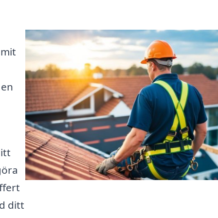
mmit
 en
itt
göra
ffert
d ditt