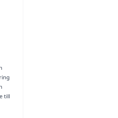
n
ring
n
till