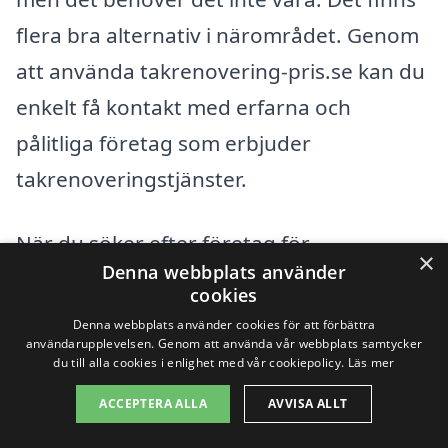
flera bra alternativ i närområdet. Genom
att använda takrenovering-pris.se kan du
enkelt få kontakt med erfarna och
pålitliga företag som erbjuder
takrenoveringstjänster.
När du söker efter företag för
×
Denna webbplats använder
takrenovering i Horda och
cookies
omkringliggande områden kan du
Denna webbplats använder cookies för att förbättra
användarupplevelsen. Genom att använda vår webbplats samtycker
överväga att kolla in städer som:
du till alla cookies i enlighet med vår cookiepolicy.
Läs mer
ACCEPTERA ALLA
AVVISA ALLT
Värnamo