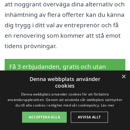
att noggrant överväga dina alternativ och
inhämtning av flera offerter kan du känna
dig trygg i ditt val av entreprenör och få
en renovering som kommer att stå emot
tidens prövningar.
Få 3 erbjudanden, gratis och utan
×
förpliktelser
Denna webbplats använder
cookies
Denna webbplats använder cookies för att förbättra
användarupplevelsen. Genom att använda vår webbplats samtycker
du till alla cookies i enlighet med vår cookiepolicy.
Läs mer
Sök efter en
ACCEPTERA ALLA
AVVISA ALLT
professionell för