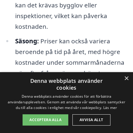
kan det krävas bygglov eller
inspektioner, vilket kan påverka
kostnaden.
Säsong:
Priser kan också variera
beroende på tid på året, med högre
kostnader under sommarmånaderna
när efterfrågan är som högst.
×
Denna webbplats använder
cookies
För att få en transparent bild av
Denna webbplats använder cookies för att förbättra
kostnaderna för
takrenovering i
användarupplevelsen. Genom att använda vår webbplats samtycker
du till alla cookies i enlighet med vår cookiepolicy.
Läs mer
Hökerum
rekommenderas alltid att
ACCEPTERA ALLA
AVVISA ALLT
begära flera offerter från olika