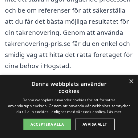
och be om referenser för att säkerställa
att du får det bästa möjliga resultatet för
din takrenovering. Genom att använda
takrenovering-pris.se får du en enkel och
smidig väg att hitta det rätta företaget för
dina behov i Hogstad.
×
Denna webbplats använder
Få 3 erbjudanden, gratis och utan
cookies
förpliktelser
Denna webbplats använder cookies för att förbättra
användarupplevelsen. Genom att använda vår webbplats samtycker
du till alla cookies i enlighet med vår cookiepolicy.
Läs mer
ACCEPTERA ALLA
AVVISA ALLT
Sök efter en