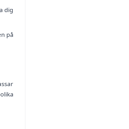
a dig
en på
assar
olika