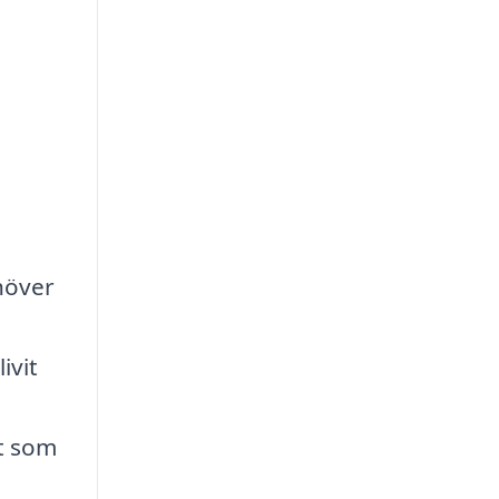
höver
ivit
tt som