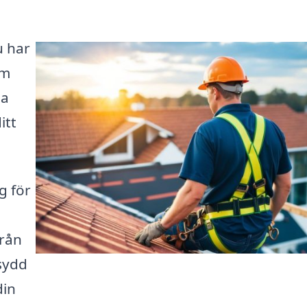
u har
rm
ga
itt
g för
från
sydd
din