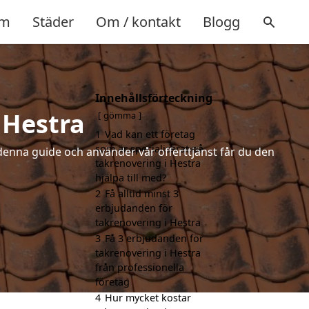
m
Städer
Om / kontakt
Blogg
Innehållsförteckning
 Hestra
gömma
1
Vad kan ett företag
som är specialiserat på
denna guide och använder vår offerttjänst får du den
takrenovering i Hestra
hjälpa till med?
2
Få alltid minst 3
erbjudanden för
takrenovering i Hestra
3
Få 3 erbjudanden för
takrenovering i Hestra
från professionella
företag
4
Hur mycket kostar