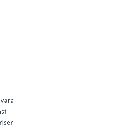
 vara
nst
riser