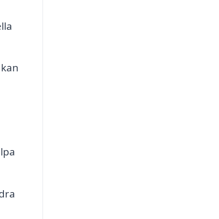
lla
 kan
älpa
idra