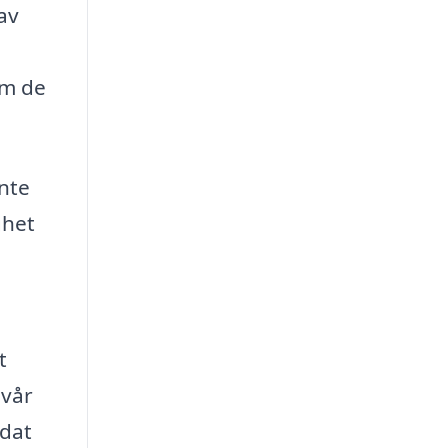
av
om de
inte
ghet
t
 vår
ndat