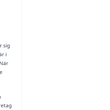
r sig
r i
 När
re
å
retag