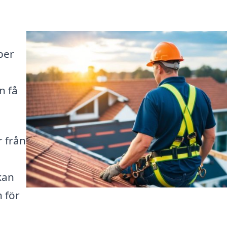
per
n få
r från
kan
 för