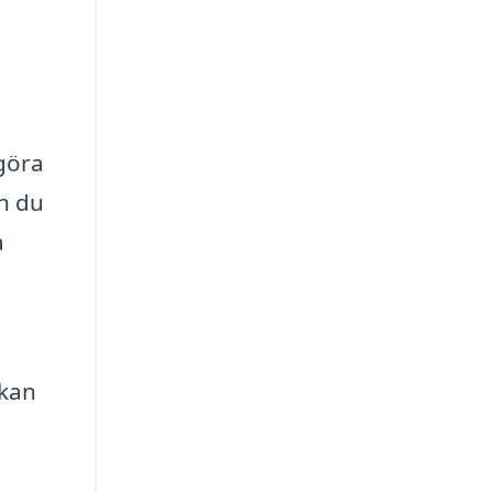
 göra
an du
a
 kan