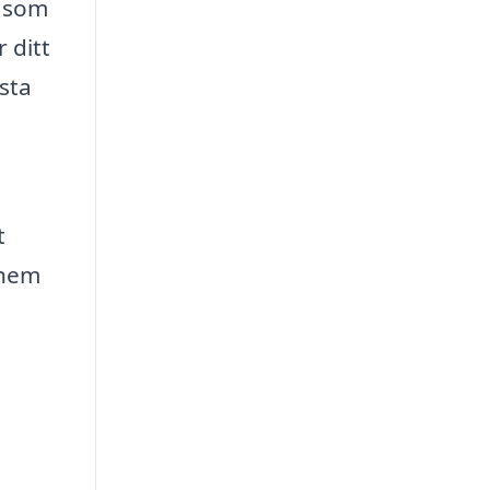
g som
 ditt
ästa
t
 hem