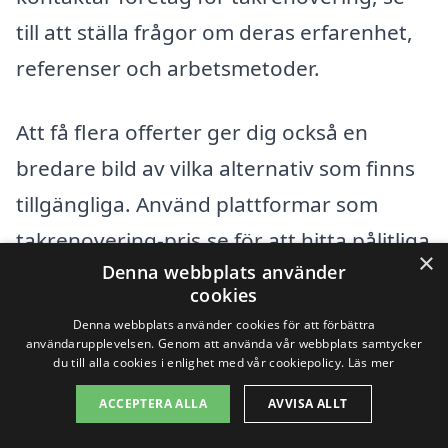
till att ställa frågor om deras erfarenhet,
referenser och arbetsmetoder.
Att få flera offerter ger dig också en
bredare bild av vilka alternativ som finns
tillgängliga. Använd plattformar som
takrenovering-pris.se för att hitta pålitliga
×
Denna webbplats använder
företag och begära kostnadsfria offerter.
cookies
På så sätt kan du enkelt jämföra priser
Denna webbplats använder cookies för att förbättra
och välja den bästa lösningen för din
användarupplevelsen. Genom att använda vår webbplats samtycker
du till alla cookies i enlighet med vår cookiepolicy.
Läs mer
takrenovering i Hälsö.
ACCEPTERA ALLA
AVVISA ALLT