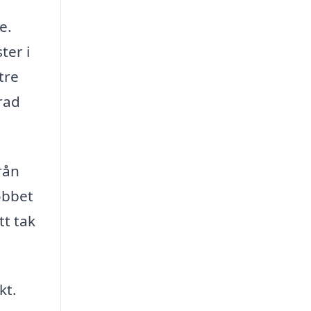
e.
ter i
tre
rad
rån
obbet
tt tak
kt.