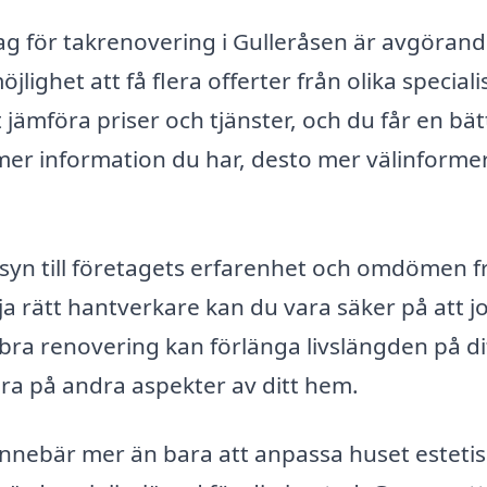
tag för takrenovering i Gulleråsen är avgörand
ighet att få flera offerter från olika specialis
t jämföra priser och tjänster, och du får en bät
u mer information du har, desto mer välinforme
nsyn till företagets erfarenhet och omdömen f
a rätt hantverkare kan du vara säker på att j
n bra renovering kan förlänga livslängden på di
era på andra aspekter av ditt hem.
 innebär mer än bara att anpassa huset estetis