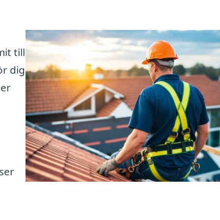
t till
ör dig
der
ser