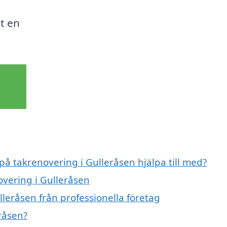
t en
på takrenovering i Gulleråsen hjälpa till med?
overing i Gulleråsen
leråsen från professionella företag
råsen?