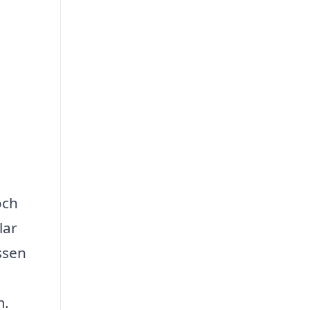
och
lar
ssen
m.