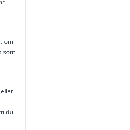
ar
tt om
na som
eller
om du