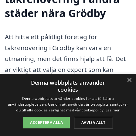
städer nära Grödby
Att hitta ett pålitligt företag för
takrenovering i Grödby kan vara en
utmaning, men det finns hjälp att få. Det
är viktigt att välja en expert som kan
×
utföra arbetet på ett professionellt sätt
Denna webbplats använder
cookies
och som har erfarenhet av takrenovering.
Denna webbplats använder cookies för att förbättra
Genom vår plattform kan du enkelt samla
användarupplevelsen. Genom att använda vår webbplats samtycker
du till alla cookies i enlighet med vår cookiepolicy.
Läs mer
in offerter från olika företag som erbjuder
ACCEPTERA ALLA
AVVISA ALLT
tjänster inom takrenovering i ditt
närområde.