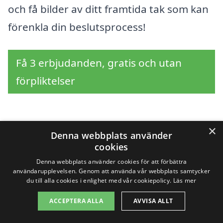
och få bilder av ditt framtida tak som kan
förenkla din beslutsprocess!
Få 3 erbjudanden, gratis och utan
förpliktelser
×
Sök efter en
Denna webbplats använder
cookies
professionell för
Denna webbplats använder cookies för att förbättra
användarupplevelsen. Genom att använda vår webbplats samtycker
takrenovering i andra
du till alla cookies i enlighet med vår cookiepolicy.
Läs mer
städer nära
ACCEPTERA ALLA
AVVISA ALLT