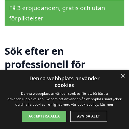
Få 3 erbjudanden, gratis och utan
förpliktelser
Sök efter en
professionell för
takrenovering i andra
×
Denna webbplats använder
cookies
städer nära Gäddede
Denna webbplats använder cookies för att förbättra
användarupplevelsen. Genom att använda vår webbplats samtycker
du till alla cookies i enlighet med vår cookiepolicy.
Läs mer
Att hitta en pålitlig och kompetent
ACCEPTERA ALLA
AVVISA ALLT
entreprenör för
takrenovering i