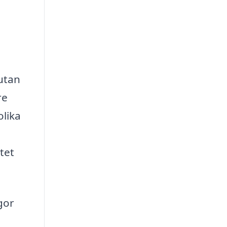
 utan
re
olika
tet
gor