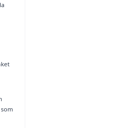
da
aket
m
v som