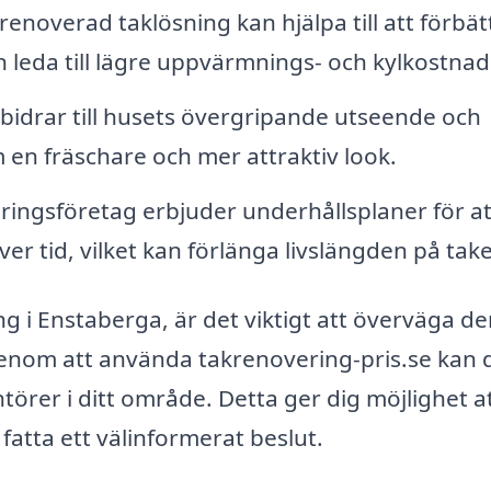
enoverad taklösning kan hjälpa till att förbät
an leda till lägre uppvärmnings- och kylkostnad
 bidrar till husets övergripande utseende och
 en fräschare och mer attraktiv look.
ngsföretag erbjuder underhållsplaner för at
över tid, vilket kan förlänga livslängden på take
ng i Enstaberga, är det viktigt att överväga de
Genom att använda takrenovering-pris.se kan 
ntörer i ditt område. Detta ger dig möjlighet a
 fatta ett välinformerat beslut.