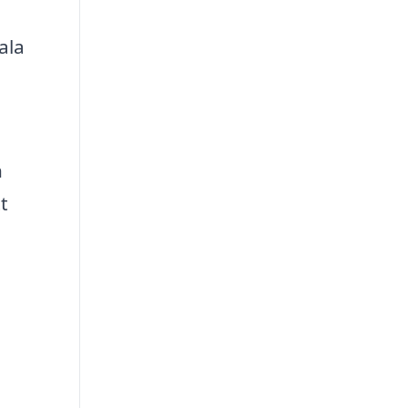
ala
n
t