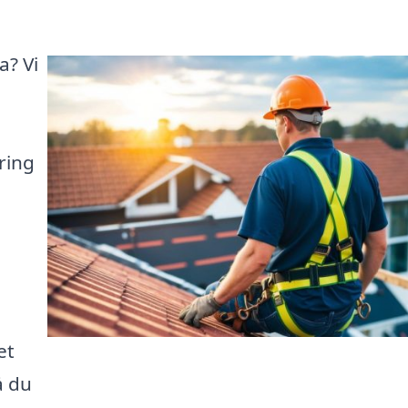
a? Vi
ring
et
å du