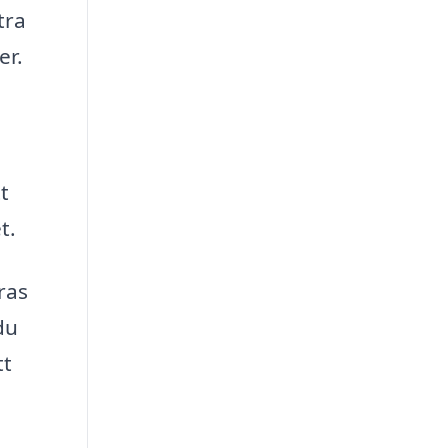
tra
er.
t
t.
ras
du
tt