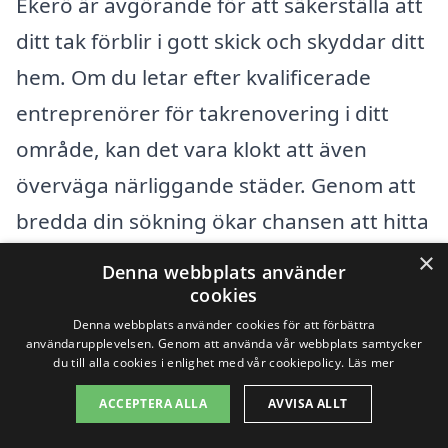
Ekerö är avgörande för att säkerställa att
ditt tak förblir i gott skick och skyddar ditt
hem. Om du letar efter kvalificerade
entreprenörer för takrenovering i ditt
område, kan det vara klokt att även
överväga närliggande städer. Genom att
bredda din sökning ökar chansen att hitta
rätt expertis till ett konkurrenskraftigt
×
Denna webbplats använder
pris.
cookies
Denna webbplats använder cookies för att förbättra
användarupplevelsen. Genom att använda vår webbplats samtycker
Några städer nära Ekerö där du kan hitta
du till alla cookies i enlighet med vår cookiepolicy.
Läs mer
professionella takrenoverare inkluderar:
ACCEPTERA ALLA
AVVISA ALLT