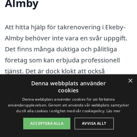
Almby
Att hitta hjälp för takrenovering i Ekeby-
Almby behöver inte vara en svår uppgift.
Det finns många duktiga och pålitliga
företag som kan erbjuda professionell
tjänst. Det är dock klokt att också
×
överväga alternativ i omkringliggande
Denna webbplats använder
cookies
städer, där du kan hitta kompetens och
Denna webbplats använder cookies för att förbättra
konkurrenskraftiga priser. Här är några
användarupplevelsen. Genom att använda vår webbplats samtycker
du till alla cookies i enlighet med vår cookiepolicy.
Läs mer
närliggande städer att tänka på:
Örebro
,
ACCEPTERA ALLA
AVVISA ALLT
Karlskoga
, Lekeberg,
Hällefors
,
Nora
,