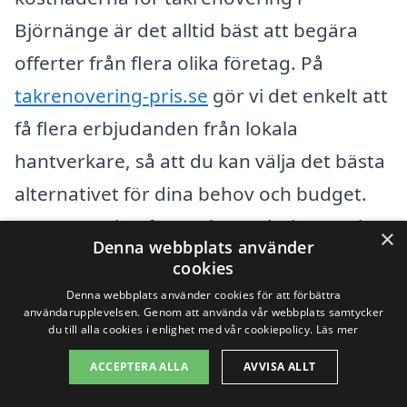
Björnänge är det alltid bäst att begära
offerter från flera olika företag. På
takrenovering-pris.se
gör vi det enkelt att
få flera erbjudanden från lokala
hantverkare, så att du kan välja det bästa
alternativet för dina behov och budget.
Genom att jämföra priser och tjänster kan
×
Denna webbplats använder
du säkerställa att du får högkvalitativt
cookies
arbete till ett rimligt pris.
Denna webbplats använder cookies för att förbättra
användarupplevelsen. Genom att använda vår webbplats samtycker
du till alla cookies i enlighet med vår cookiepolicy.
Läs mer
Få 3 erbjudanden, gratis och utan
ACCEPTERA ALLA
AVVISA ALLT
förpliktelser