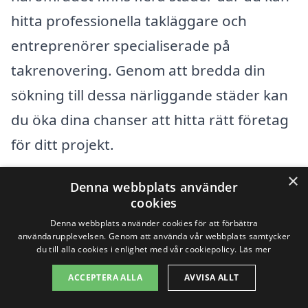
hitta professionella takläggare och
entreprenörer specialiserade på
takrenovering. Genom att bredda din
sökning till dessa närliggande städer kan
du öka dina chanser att hitta rätt företag
för ditt projekt.
×
Några kringliggande städer där du kan
Denna webbplats använder
cookies
söka efter takrenoveringstjänster
Denna webbplats använder cookies för att förbättra
inkluderar:
användarupplevelsen. Genom att använda vår webbplats samtycker
du till alla cookies i enlighet med vår cookiepolicy.
Läs mer
ACCEPTERA ALLA
AVVISA ALLT
Lerum