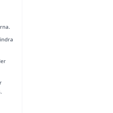
rna.
hindra
ler
r
.