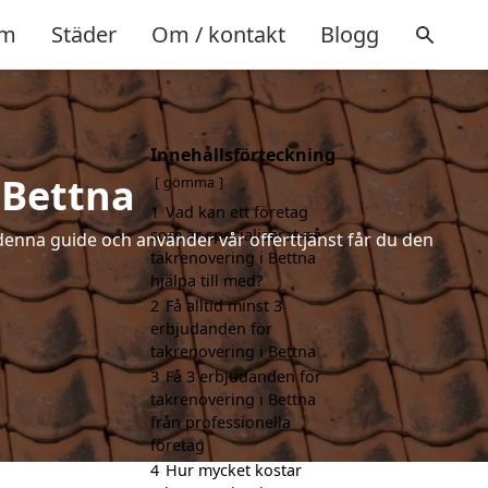
m
Städer
Om / kontakt
Blogg
Innehållsförteckning
 Bettna
gömma
1
Vad kan ett företag
som är specialiserat på
denna guide och använder vår offerttjänst får du den
takrenovering i Bettna
hjälpa till med?
2
Få alltid minst 3
erbjudanden för
takrenovering i Bettna
3
Få 3 erbjudanden för
takrenovering i Bettna
från professionella
företag
4
Hur mycket kostar