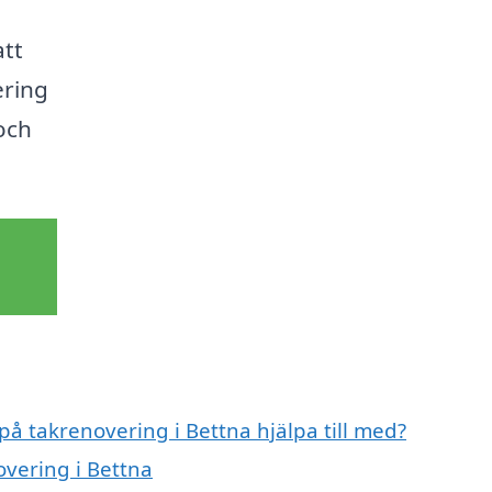
att
ering
och
på takrenovering i Bettna hjälpa till med?
overing i Bettna