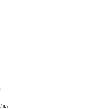
s
ålla