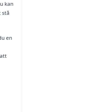
du kan
 stå
 du en
att