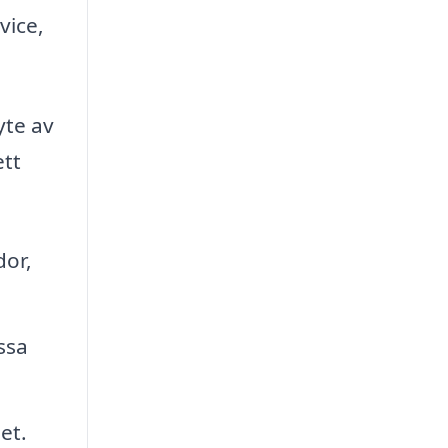
vice,
yte av
ett
dor,
ssa
et.