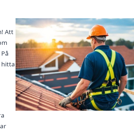
! Att
som
 På
 hitta
ra
lar