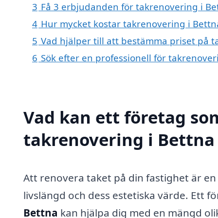
3
Få 3 erbjudanden för takrenovering i Bet
4
Hur mycket kostar takrenovering i Bettn
5
Vad hjälper till att bestämma priset på 
6
Sök efter en professionell för takrenove
Vad kan ett företag som
takrenovering i Bettna 
Att renovera taket på din fastighet är e
livslängd och dess estetiska värde. Ett f
Bettna
kan hjälpa dig med en mängd olik