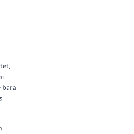
tet,
en
e bara
s
n