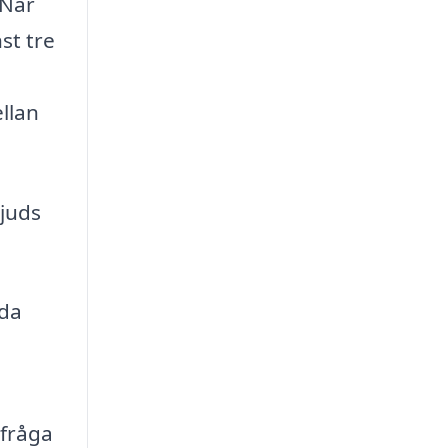
 När
st tre
ellan
bjuds
rda
,
 fråga