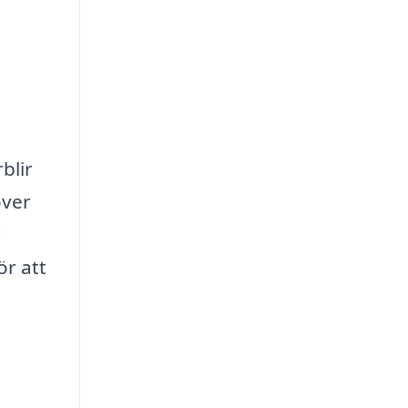
blir
över
d
ör att