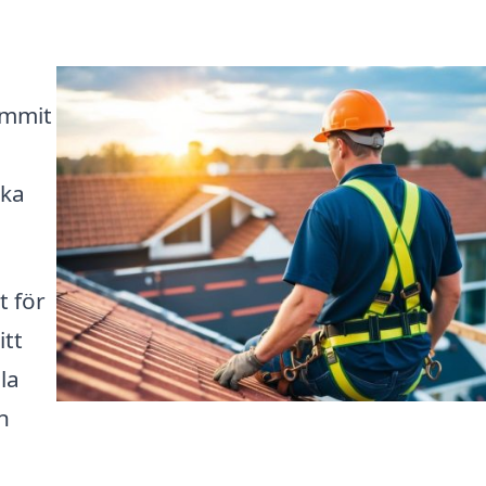
ommit
öka
t för
itt
la
n