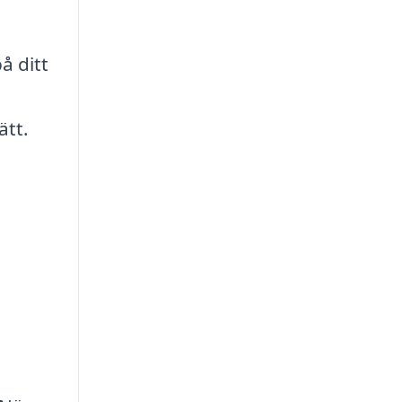
å ditt
ätt.