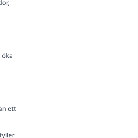
dor,
h öka
an ett
yller