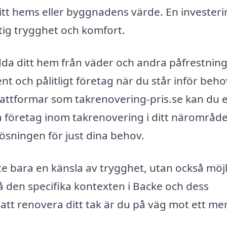
itt hems eller byggnadens värde. En investeri
ktig trygghet och komfort.
ydda ditt hem från väder och andra påfrestning
ent och pålitligt företag när du står inför beh
attformar som takrenovering-pris.se kan du e
la företag inom takrenovering i ditt närområde
 lösningen för just dina behov.
e bara en känsla av trygghet, utan också möj
på den specifika kontexten i Backe och dess
att renovera ditt tak är du på väg mot ett me