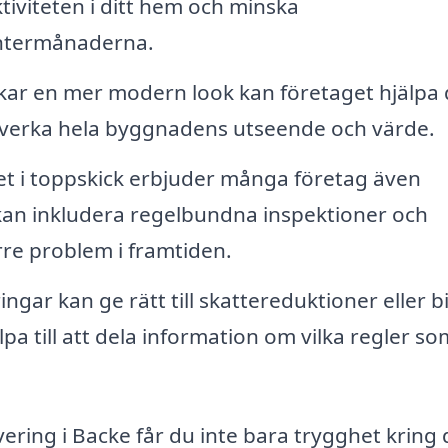
ktiviteten i ditt hem och minska
ntermånaderna.
r en mer modern look kan företaget hjälpa 
påverka hela byggnadens utseende och värde.
ket i toppskick erbjuder många företag även
 kan inkludera regelbundna inspektioner och
re problem i framtiden.
ngar kan ge rätt till skattereduktioner eller b
lpa till att dela information om vilka regler so
ring i Backe får du inte bara trygghet kring d