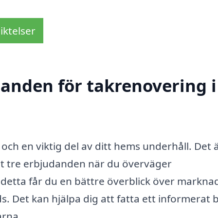
iktelser
danden för takrenovering i
 och en viktig del av ditt hems underhåll. Det 
nst tre erbjudanden när du överväger
detta får du en bättre överblick över markna
s. Det kan hjälpa dig att fatta ett informerat 
arna.