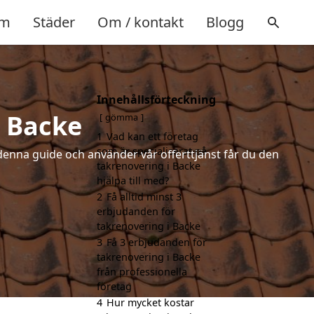
m
Städer
Om / kontakt
Blogg
Innehållsförteckning
i Backe
gömma
1
Vad kan ett företag
som är specialiserat på
denna guide och använder vår offerttjänst får du den
takrenovering i Backe
hjälpa till med?
2
Få alltid minst 3
erbjudanden för
takrenovering i Backe
3
Få 3 erbjudanden för
takrenovering i Backe
från professionella
företag
4
Hur mycket kostar