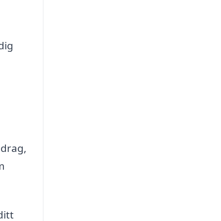
dig
idrag,
m
itt