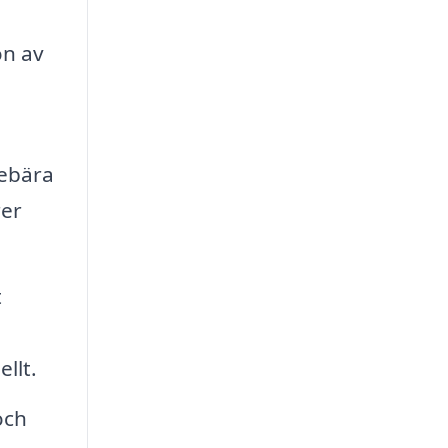
on av
nebära
rer
t
llt.
och