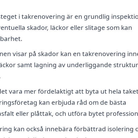
teget i takrenovering är en grundlig inspekti
eventuella skador, läckor eller slitage som kan
lbarhet.
en visar på skador kan en takrenovering in
läckor samt lagning av underliggande struktu
.
 det vara mer fördelaktigt att byta ut hela take
overingsföretag kan erbjuda råd om de bästa
sfalt eller plåttak, och utföra bytet professione
ing kan också innebära förbättrad isolering 