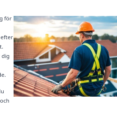
g för
efter
t.
 dig
de.
du
 och