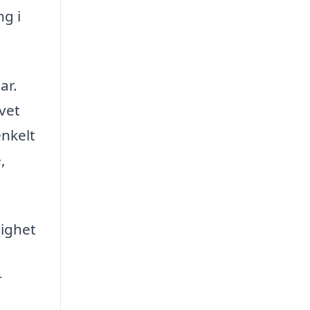
ng i
ar.
ovet
nkelt
,
lighet
r