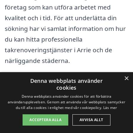
företag som kan utföra arbetet med
kvalitet och i tid. För att underlätta din
sökning har vi samlat information om hur
du kan hitta professionella
takrenoveringstjänster i Arrie och de
närliggande städerna.
×
Det finns flera städer i närheten av Arrie
Denna webbplats använder
cookies
där du kan hitta experter på
Denna webbplats använder cookies för att förbättra
takrenovering. Här är några exempel på
användarupplevelsen. Genom att använda vår webbplats samtycker
du till alla cookies i enlighet med vår cookiepolicy.
Läs mer
städer där du kan börja din sökning:
ACCEPTERA ALLA
AVVISA ALLT
Höllviken